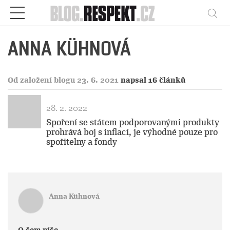
Respekt
Vy
ANNA KÜHNOVÁ
Od založení blogu 23. 6. 2021
napsal 16 článků
28. 2. 2022
Spoření se státem podporovanými produkty
prohrává boj s inflací, je výhodné pouze pro
spořitelny a fondy
Anna Kühnová