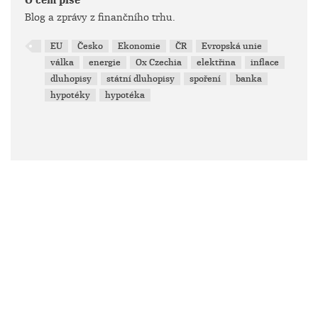
O čem píše
Blog a zprávy z finančního trhu.
EU
Česko
Ekonomie
ČR
Evropská unie
válka
energie
Ox Czechia
elektřina
inflace
dluhopisy
státní dluhopisy
spoření
banka
hypotéky
hypotéka