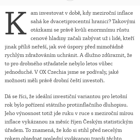
K
am investovat v době, kdy meziroční inflace
sahá ke dvacetiprocentní hranici? Takovými
otázkami se právě kvůli enormnímu růstu
cenové hladiny začali zabývat už i lidé, kteří
jinak příliš neřeší, jak své úspory před mimořádně
rychlým zdražováním uchránit. A dlužno zdůraznit, že
to pro drobného střadatele nebylo letos vůbec
jednoduché. V OX Czechia jsme se podívaly, jaké
možnosti měli právě drobní čeští investoři.
Dá se říci, že ideální investiční variantou pro letošní
rok bylo pořízení státního protiinflačního dluhopisu.
Jeho výnosnost totiž jde ruku v ruce s meziroční mírou
inflace vykázanou za měsíc říjen Českým statistickým
úřadem. To znamená, že kdo si stihl před necelým
rokem objednat poslední vydávanou tranši těchto