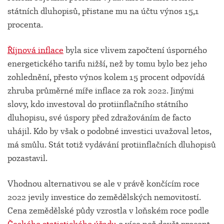
státních dluhopisů, přistane mu na účtu výnos 15,1
procenta.
Říjnová inflace
byla sice vlivem započtení úsporného
energetického tarifu nižší, než by tomu bylo bez jeho
zohlednění, přesto výnos kolem 15 procent odpovídá
zhruba průměrné míře inflace za rok 2022. Jinými
slovy, kdo investoval do protiinflačního státního
dluhopisu, své úspory před zdražováním de facto
uhájil. Kdo by však o podobné investici uvažoval letos,
má smůlu. Stát totiž vydávání protiinflačních dluhopisů
pozastavil.
Vhodnou alternativou se ale v právě končícím roce
2022 jevily investice do zemědělských nemovitostí.
Cena zemědělské půdy vzrostla v loňském roce podle