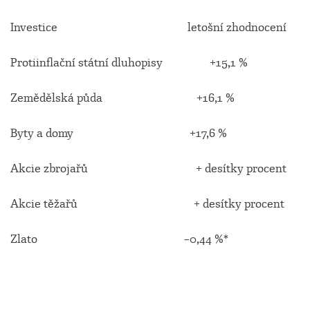
Investice letošní zhodnocení
Protiinflační státní dluhopisy +15,1 %
Zemědělská půda +16,1 %
Byty a domy +17,6 %
Akcie zbrojařů + desítky procent
Akcie těžařů + desítky procent
Zlato –0,44 %*