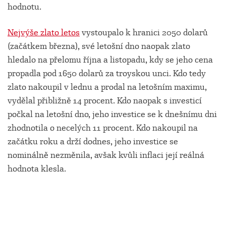
hodnotu.
Nejvýše zlato letos
vystoupalo k hranici 2050 dolarů
(začátkem března), své letošní dno naopak zlato
hledalo na přelomu října a listopadu, kdy se jeho cena
propadla pod 1650 dolarů za troyskou unci. Kdo tedy
zlato nakoupil v lednu a prodal na letošním maximu,
vydělal přibližně 14 procent. Kdo naopak s investicí
počkal na letošní dno, jeho investice se k dnešnímu dni
zhodnotila o necelých 11 procent. Kdo nakoupil na
začátku roku a drží dodnes, jeho investice se
nominálně nezměnila, avšak kvůli inflaci její reálná
hodnota klesla.