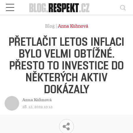
Respekt
Vy
Blog |
Anna Kühnová
PŘETLAČIT LETOS INFLACI
BYLO VELMI OBTÍŽNÉ.
PŘESTO TO INVESTICE DO
NĚKTERÝCH AKTIV
DOKÁZALY
Anna Kühnová
28. 12. 2022 10:12