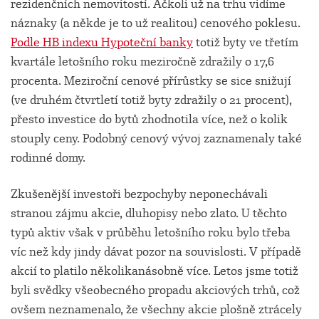
rezidenčních nemovitostí. Ačkoli už na trhu vidíme
náznaky (a někde je to už realitou) cenového poklesu.
Podle HB indexu Hypoteční banky
totiž byty ve třetím
kvartále letošního roku meziročně zdražily o 17,6
procenta. Meziroční cenové přírůstky se sice snižují
(ve druhém čtvrtletí totiž byty zdražily o 21 procent),
přesto investice do bytů zhodnotila více, než o kolik
stouply ceny. Podobný cenový vývoj zaznamenaly také
rodinné domy.
Zkušenější investoři bezpochyby neponechávali
stranou zájmu akcie, dluhopisy nebo zlato. U těchto
typů aktiv však v průběhu letošního roku bylo třeba
víc než kdy jindy dávat pozor na souvislosti. V případě
akcií to platilo několikanásobně více. Letos jsme totiž
byli svědky všeobecného propadu akciových trhů, což
ovšem neznamenalo, že všechny akcie plošně ztrácely