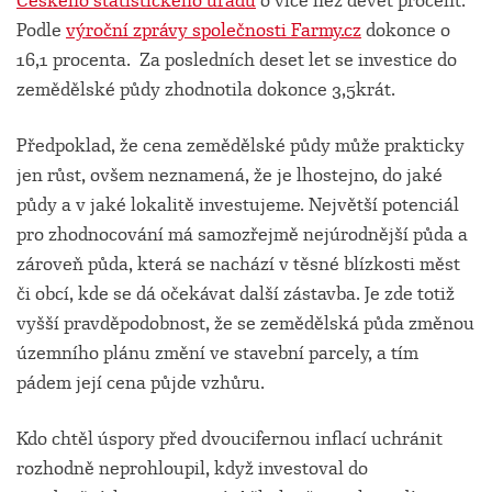
Českého statistického úřadu
o více než devět procent.
Podle
výroční zprávy společnosti Farmy.cz
dokonce o
16,1 procenta. Za posledních deset let se investice do
zemědělské půdy zhodnotila dokonce 3,5krát.
Předpoklad, že cena zemědělské půdy může prakticky
jen růst, ovšem neznamená, že je lhostejno, do jaké
půdy a v jaké lokalitě investujeme. Největší potenciál
pro zhodnocování má samozřejmě nejúrodnější půda a
zároveň půda, která se nachází v těsné blízkosti měst
či obcí, kde se dá očekávat další zástavba. Je zde totiž
vyšší pravděpodobnost, že se zemědělská půda změnou
územního plánu změní ve stavební parcely, a tím
pádem její cena půjde vzhůru.
Kdo chtěl úspory před dvoucifernou inflací uchránit
rozhodně neprohloupil, když investoval do