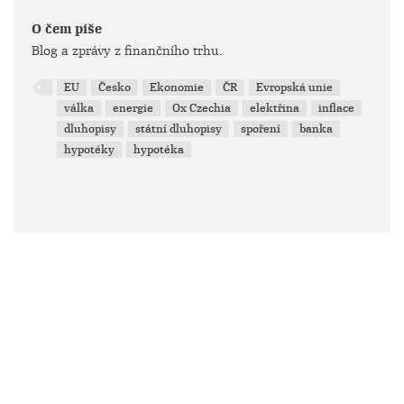
O čem píše
Blog a zprávy z finančního trhu.
EU
Česko
Ekonomie
ČR
Evropská unie
válka
energie
Ox Czechia
elektřina
inflace
dluhopisy
státní dluhopisy
spoření
banka
hypotéky
hypotéka