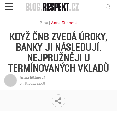
Respekt
Vy
Blog |
Anna Kühnová
KDYŽ ČNB ZVEDÁ ÚROKY,
BANKY JI NÁSLEDUJÍ.
NEJPRUŽNĚJI U
TERMÍNOVANÝCH VKLADŮ
Anna Kühnová
23. 8. 2022 14:08