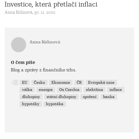
Investice, která přetlačí inflaci
Anna Kühnová, 30. 11. 2022
Anna Kühnová
O čem píše
Blog a zprávy z finančního trhu.
EU
Česko
Ekonomie
ČR
Evropská unie
válka
energie
Ox Czechia
elektřina
inflace
dluhopisy
státní dluhopisy
spoření
banka
hypotéky
hypotéka