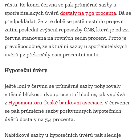
růstu. Ke konci června se pak průměrné sazby u
spotřebitelských úvěrů
dostaly na 7,92 procenta
. Dá se
předpokládat, že v té době se ještě nestihlo projevit
zatím poslední zvýšení reposazby ČNB, která je od 22.
června stanovena na rovných sedm procent. Proto je
pravděpodobné, že aktuální sazby u spotřebitelských
úvěrů již překročily osmiprocentní metu.
Hypoteční úvěry
Ještě loni v červnu se průměrné sazby pohybovaly
v těsné blízkosti dvouprocentní hladiny, jak vyplývá
z
Hypomonitoru České bankovní asociace
. V červenci
se pak průměrné sazby poskytnutých hypotečních
úvěrů dostaly na 5,4 procenta.
Nabídkové sazby u hypotečních úvěrů pak sleduje