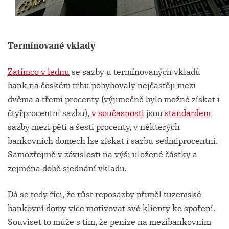
Termínované vklady
Zatímco v lednu
se sazby u termínovaných vkladů
bank na českém trhu pohybovaly nejčastěji mezi
dvěma a třemi procenty (výjimečně bylo možné získat i
čtyřprocentní sazbu),
v současnosti
jsou
standardem
sazby mezi pěti a šesti procenty, v některých
bankovních domech lze získat i sazbu sedmiprocentní.
Samozřejmě v závislosti na výši uložené částky a
zejména době sjednání vkladu.
Dá se tedy říci, že růst reposazby přiměl tuzemské
bankovní domy více motivovat své klienty ke spoření.
Souviset to může s tím, že peníze na mezibankovním