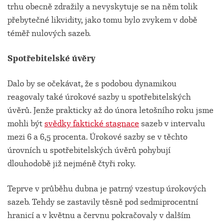
trhu obecně zdražily a nevyskytuje se na něm tolik
přebytečné likvidity, jako tomu bylo zvykem v době
téměř nulových sazeb.
Spotřebitelské úvěry
Dalo by se očekávat, že s podobou dynamikou
reagovaly také úrokové sazby u spotřebitelských
úvěrů. Jenže prakticky až do února letošního roku jsme
mohli být
svědky faktické stagnace
sazeb v intervalu
mezi 6 a 6,5 procenta. Úrokové sazby se v těchto
úrovních u spotřebitelských úvěrů pohybují
dlouhodobě již nejméně čtyři roky.
Teprve v průběhu dubna je patrný vzestup úrokových
sazeb. Tehdy se zastavily těsně pod sedmiprocentní
hranicí a v květnu a červnu pokračovaly v dalším