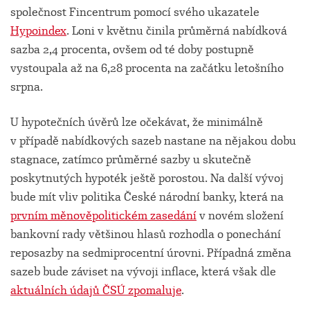
společnost Fincentrum pomocí svého ukazatele
Hypoindex
. Loni v květnu činila průměrná nabídková
sazba 2,4 procenta, ovšem od té doby postupně
vystoupala až na 6,28 procenta na začátku letošního
srpna.
U hypotečních úvěrů lze očekávat, že minimálně
v případě nabídkových sazeb nastane na nějakou dobu
stagnace, zatímco průměrné sazby u skutečně
poskytnutých hypoték ještě porostou. Na další vývoj
bude mít vliv politika České národní banky, která na
prvním měnověpolitickém zasedání
v novém složení
bankovní rady většinou hlasů rozhodla o ponechání
reposazby na sedmiprocentní úrovni. Případná změna
sazeb bude záviset na vývoji inflace, která však dle
aktuálních údajů ČSÚ zpomaluje
.