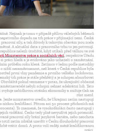
ášně. Nejinak je tomu v případě přílivu válečných běženců
negativního dopadu na trh práce v přijímající zemi. Česká
pracovní síly, a tak důvody k takovým obavám jsou zcela
mětné. A aktuální data z pracovního trhu to jen potvrzují.
 republice nalezli útočiště, když utíkali před válkou ve své
ajů Ministerstva práce a sociálních věcí
, respektive Úřadu
si práci hledá a je evidováno jako uchazeči o zaměstnání.
ním průběhu roku klesá. Zatímco v lednu podle metodiky
e o nižší nezaměstnanost, než která v Česká republice byla
ostřed první vlny pandemie a prvního velkého lockdownu.
emský trh práce je stále přehřátý a je schopen absorbovat
. Obzvláště pokud vezmeme v potaz, že ukrajinští občasné
zaměstnavatelé nebyli schopni sehnat adekvátní lidi. Tato
ikož zvyšuje nabídkovou stránku ekonomiky a snižuje tlak na
růst mezd.
a. Jenže ministerstvo uvedlo, že Ukrajinci zatím nastupují
i s nízkou kvalifikací. Přitom asi 50 procent příchozích má
procenta). To znamená, že vysokoškoláci často nastupují i
ejich vzdělání. Česko tedy plně nevyužívá jejich potenciál.
kované pracovní síly brání jazyková bariéra, nebo neochota
se totiž zatím zdráhá uzavřít v Česku dlouhodobý pracovní
 době vrátit domů. A proto volí raději méně kvalifikovanou
práci.