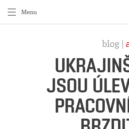
Menu
blog |
UKRAJINŠ
JSOU ÚLE
PRACOVN
BRZDIT