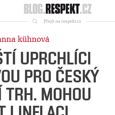
Respekt
Přejít na respekt.cz
Vyhledávání
anna kühnová
TÍ UPRCHLÍCI
VOU PRO ČESKÝ
Í TRH. MOHOU
 I INFLACI