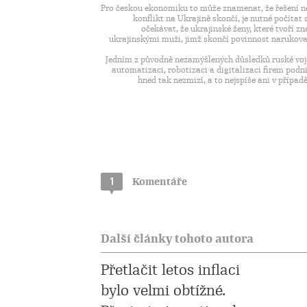
Pro českou ekonomiku to může znamenat, že řešení ne
konflikt na Ukrajině skončí, je nutné počítat
očekávat, že ukrajinské ženy, které tvoří 
ukrajinskými muži, jimž skončí povinnost narukovat.
Jedním z původně nezamýšlených důsledků ruské voje
automatizaci, robotizaci a digitalizaci firem podni
hned tak nezmizí, a to nejspíše ani v přípa
1
Komentáře
Další články tohoto autora
Přetlačit letos inflaci
bylo velmi obtížné.