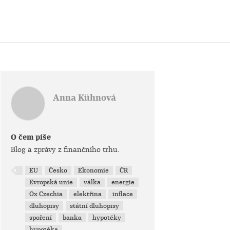
Anna Kühnová
O čem píše
Blog a zprávy z finančního trhu.
EU
Česko
Ekonomie
ČR
Evropská unie
válka
energie
Ox Czechia
elektřina
inflace
dluhopisy
státní dluhopisy
spoření
banka
hypotéky
hypotéka