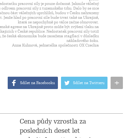
dostatku pracovní síly je pouze dočasné. Jakmile válečný
 s odlivem pracovní síly z tuzemského trhu. Dalo by se sice
značnou část válečných uprchlíků, budou v Česku nahrazeny
 Jenže hlad po pracovní síle bude trvat také na Ukrajině,
která se nepochybně po válce začne obnovovat.
nské agrese na Ukrajině proto může být zvýšení tlaku na
kajících v České republice. Nedostatek pracovní síly totiž
dě, že česká ekonomika bude zasažena stagflací v důsledku
nákladového šoku.
Anna Kuhnová, jednatelka společnosti OX Czechia
+
Sdílet na Facebooku
Sdílet na Twitteru
Cena půdy vzrostla za
posledních deset let