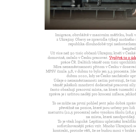
Imigrace, obzvláště v masivním měřítku, budí v
z Ukrajiny. Obavy se zpravidla týkají možného 
republika dlouhodobě trpí nedostatkem 
bezpřed
Už více než 50 tisíc občanů Ukrajiny, kteří v České
domovině, začalo v Česku pracovat.
Vyplývá to z úd
práce ČR. Dalších téměř osm tisíc uprchlíků 
Míra nezaměstnanosti přitom v Česku v dosavad
MPSV činila 3,6, v dubnu to bylo jen 3,3 procenta. Jd
dubnu 2020, kdy se Česko nacházelo upr
Údaje o nezaměstnanosti zatím potvrzují, že tuz
téměř jakékoli množství dodatečné pracovní síly
často obsahují pracovní místa, na která tuzemští 
zpráva je i určitou nadějí pro krocení inflace, jel
To se může na první pohled jevit jako dobrá zpráv
převážně na pozice, které jsou určeny pro lid
maturitu (22,5 procenta) nebo vysokou školu (28,5 
na místa, která neodpovídají j
To je však logické. Lepšímu uplatnění kvalifi
sofistikovanější práci vzít. Mnoho Ukrajinců 
kontrakt, protože věří, že se budou moci v brzké